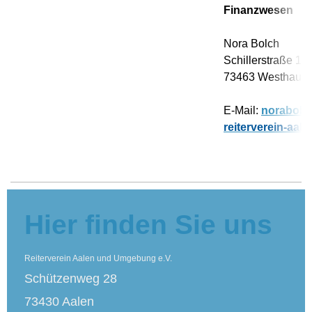
Finanzwesen
Nora Bolch
Schillerstraße 16
73463 Westhaus
E-Mail:
norabol
reiterverein-aa
Hier finden Sie uns
Reiterverein Aalen und Umgebung e.V.
Schützenweg 28
73430 Aalen