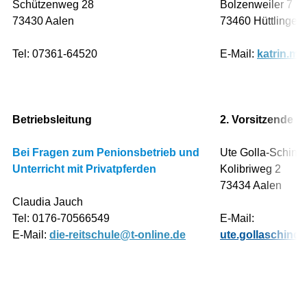
Schützenweg 28
Bolzenweiler 7
73430 Aalen
73460
Hüttlingen
Tel: 07361-64520
E-Mail:
katrin.m
Betriebsleitung
2. Vorsitzende
Bei Fragen zum Penionsbetrieb und
Ute Golla-Schindl
Unterricht mit Privatpferden
Kolibriweg 2
73434 Aalen
Claudia Jauch
Tel: 0176-70566549
E-Mail:
E-Mail:
die-reitschule@t-online.de
ute.gollaschind