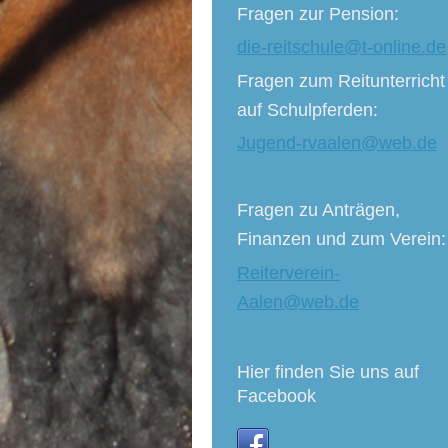
Fragen zur Pension:
die-reitschule@t-online.de
Fragen zum Reitunterricht
auf Schulpferden:
Jugend-rvaalen@web.de
Fragen zu Anträgen,
Finanzen und zum Verein:
Reiterverein-
Aalen@web.de
Hier finden Sie uns auf
Facebook