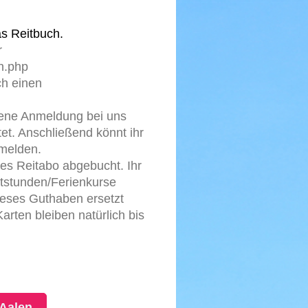
as Reitbuch.
r
an.php
ch einen
ebene Anmeldung bei uns
et. Anschließend könnt ihr
nmelden.
hes Reitabo abgebucht. Ihr
itstunden/Ferienkurse
ieses Guthaben ersetzt
arten bleiben natürlich bis
 Aalen